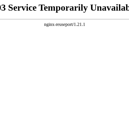
03 Service Temporarily Unavailab
nginx-reuseport/1.21.1