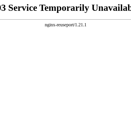
03 Service Temporarily Unavailab
nginx-reuseport/1.21.1