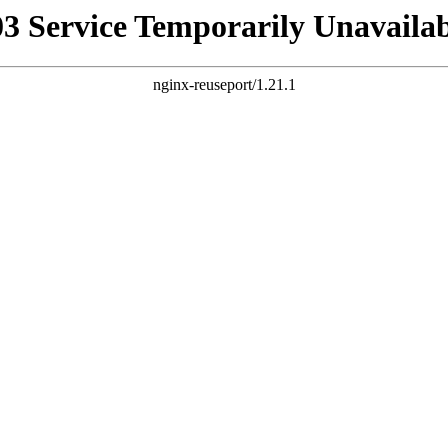
03 Service Temporarily Unavailab
nginx-reuseport/1.21.1