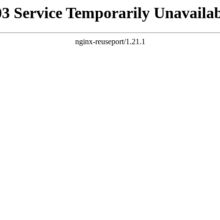
03 Service Temporarily Unavailab
nginx-reuseport/1.21.1