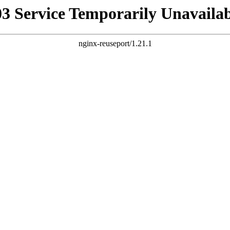
03 Service Temporarily Unavailab
nginx-reuseport/1.21.1