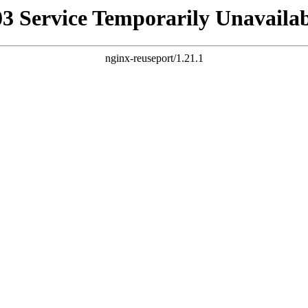
03 Service Temporarily Unavailab
nginx-reuseport/1.21.1