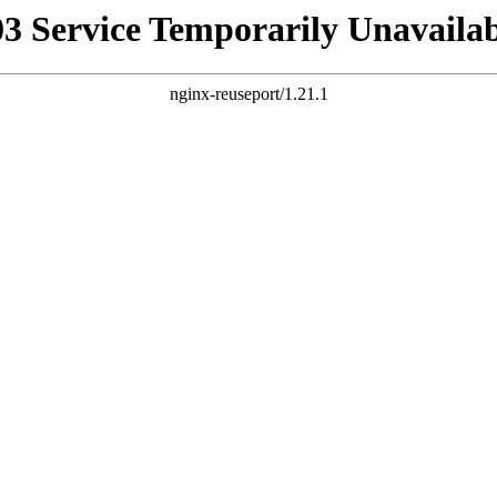
03 Service Temporarily Unavailab
nginx-reuseport/1.21.1