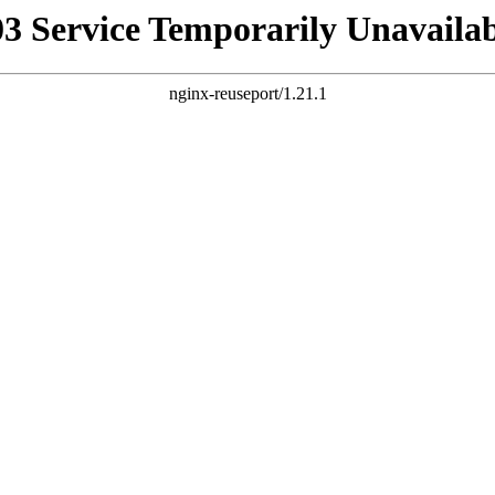
03 Service Temporarily Unavailab
nginx-reuseport/1.21.1