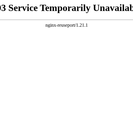
03 Service Temporarily Unavailab
nginx-reuseport/1.21.1