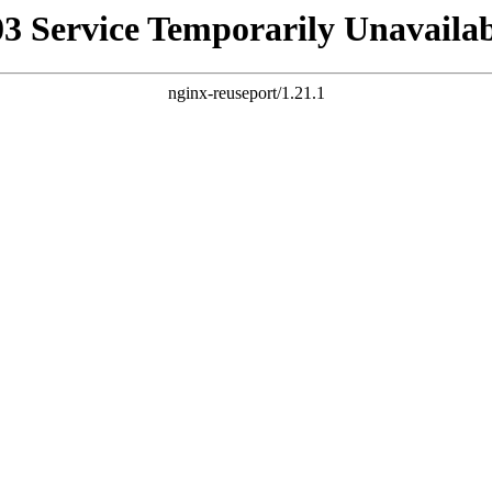
03 Service Temporarily Unavailab
nginx-reuseport/1.21.1