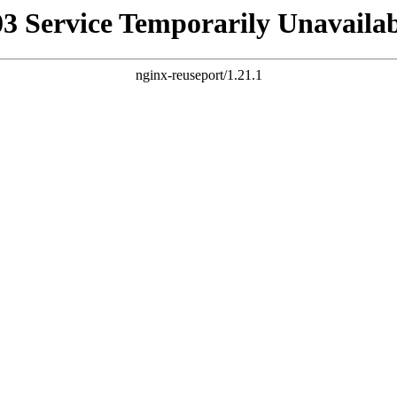
03 Service Temporarily Unavailab
nginx-reuseport/1.21.1