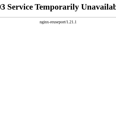
03 Service Temporarily Unavailab
nginx-reuseport/1.21.1