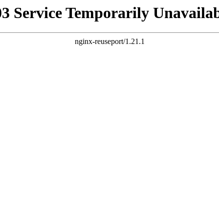
03 Service Temporarily Unavailab
nginx-reuseport/1.21.1