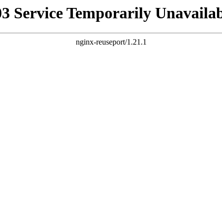
03 Service Temporarily Unavailab
nginx-reuseport/1.21.1