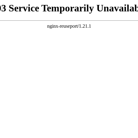
03 Service Temporarily Unavailab
nginx-reuseport/1.21.1