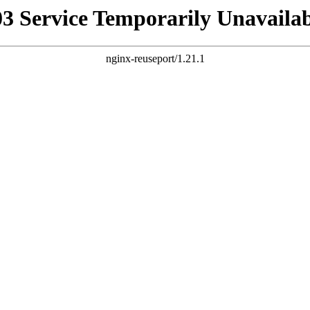
03 Service Temporarily Unavailab
nginx-reuseport/1.21.1