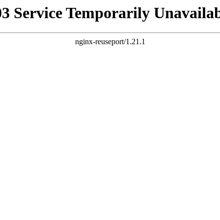
03 Service Temporarily Unavailab
nginx-reuseport/1.21.1