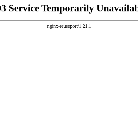
03 Service Temporarily Unavailab
nginx-reuseport/1.21.1