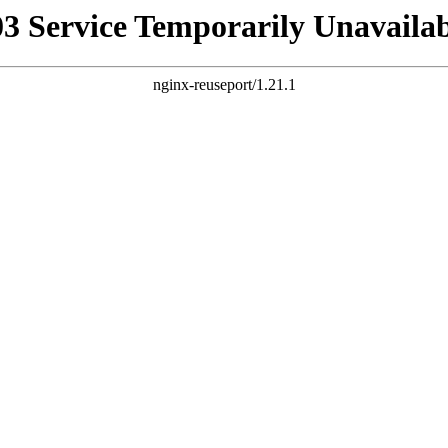
03 Service Temporarily Unavailab
nginx-reuseport/1.21.1