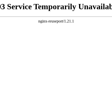
03 Service Temporarily Unavailab
nginx-reuseport/1.21.1