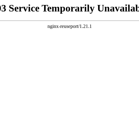
03 Service Temporarily Unavailab
nginx-reuseport/1.21.1