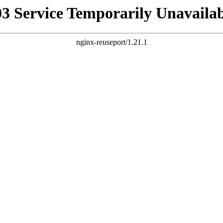
03 Service Temporarily Unavailab
nginx-reuseport/1.21.1