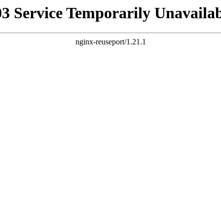
03 Service Temporarily Unavailab
nginx-reuseport/1.21.1