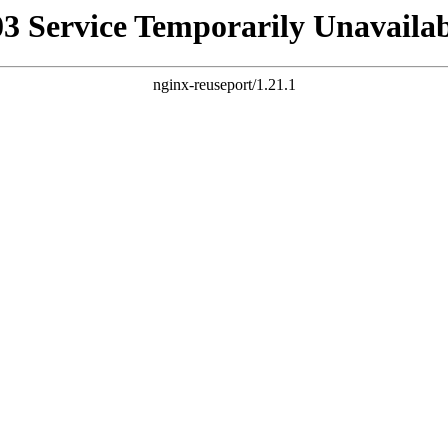
03 Service Temporarily Unavailab
nginx-reuseport/1.21.1