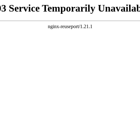
03 Service Temporarily Unavailab
nginx-reuseport/1.21.1