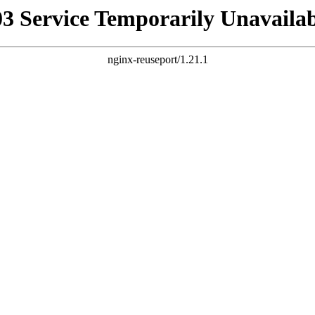
03 Service Temporarily Unavailab
nginx-reuseport/1.21.1