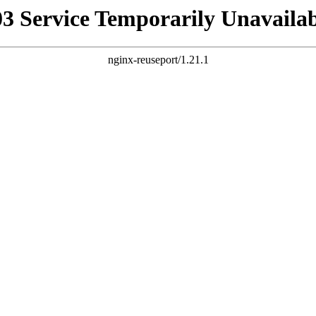
03 Service Temporarily Unavailab
nginx-reuseport/1.21.1