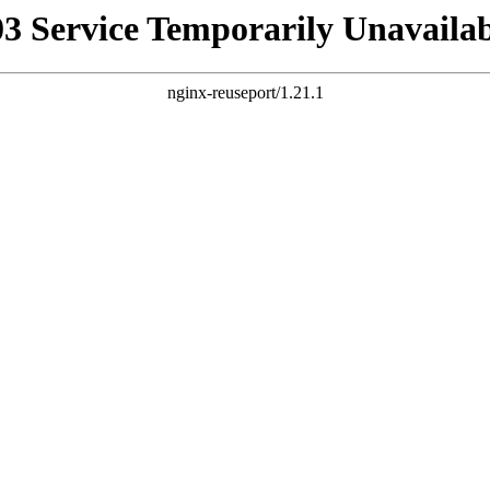
03 Service Temporarily Unavailab
nginx-reuseport/1.21.1