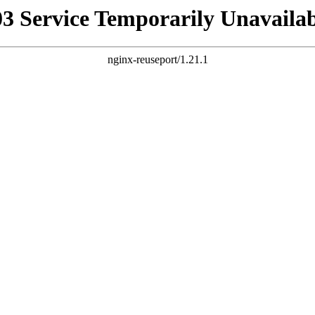
03 Service Temporarily Unavailab
nginx-reuseport/1.21.1