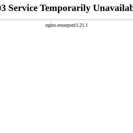
03 Service Temporarily Unavailab
nginx-reuseport/1.21.1