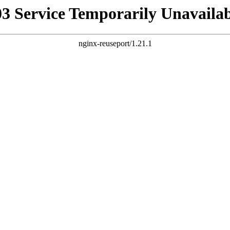
03 Service Temporarily Unavailab
nginx-reuseport/1.21.1