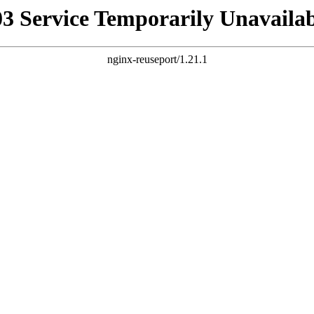
03 Service Temporarily Unavailab
nginx-reuseport/1.21.1