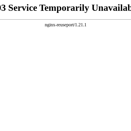
03 Service Temporarily Unavailab
nginx-reuseport/1.21.1