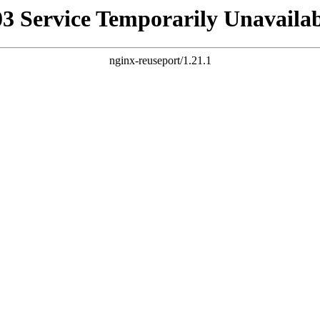
03 Service Temporarily Unavailab
nginx-reuseport/1.21.1