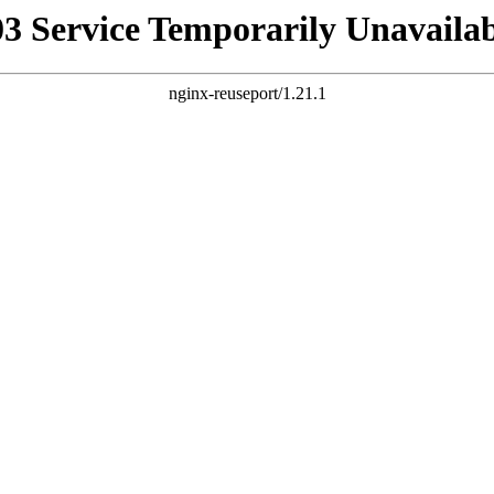
03 Service Temporarily Unavailab
nginx-reuseport/1.21.1