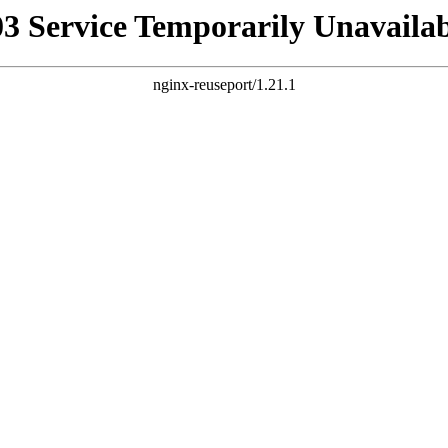
03 Service Temporarily Unavailab
nginx-reuseport/1.21.1