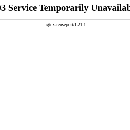
03 Service Temporarily Unavailab
nginx-reuseport/1.21.1