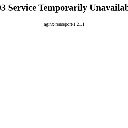
03 Service Temporarily Unavailab
nginx-reuseport/1.21.1