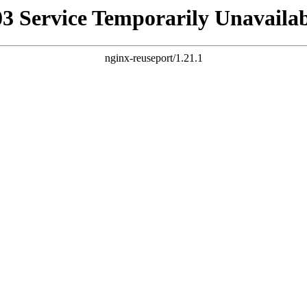
03 Service Temporarily Unavailab
nginx-reuseport/1.21.1