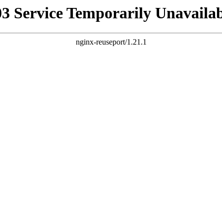
03 Service Temporarily Unavailab
nginx-reuseport/1.21.1