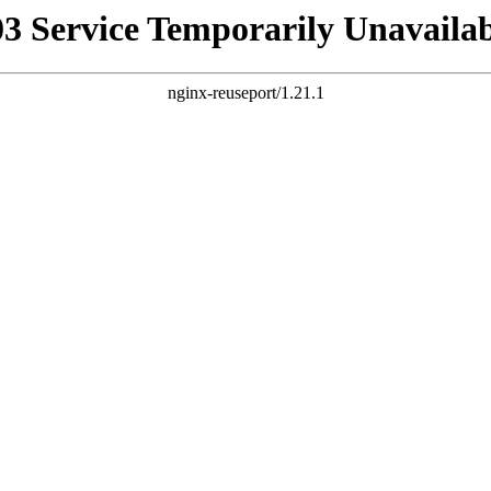
03 Service Temporarily Unavailab
nginx-reuseport/1.21.1