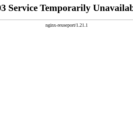
03 Service Temporarily Unavailab
nginx-reuseport/1.21.1