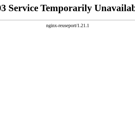
03 Service Temporarily Unavailab
nginx-reuseport/1.21.1