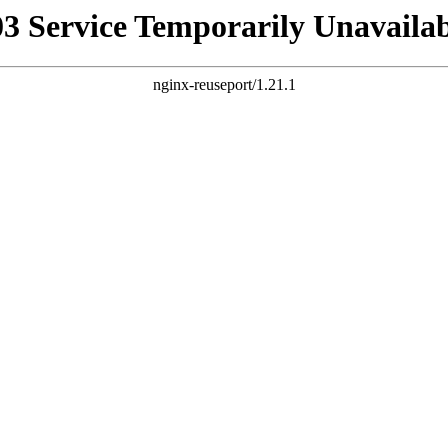
03 Service Temporarily Unavailab
nginx-reuseport/1.21.1