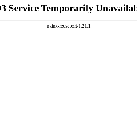
03 Service Temporarily Unavailab
nginx-reuseport/1.21.1