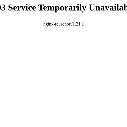
03 Service Temporarily Unavailab
nginx-reuseport/1.21.1