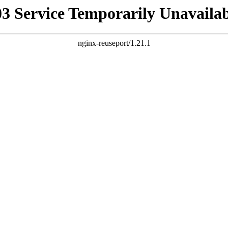
03 Service Temporarily Unavailab
nginx-reuseport/1.21.1