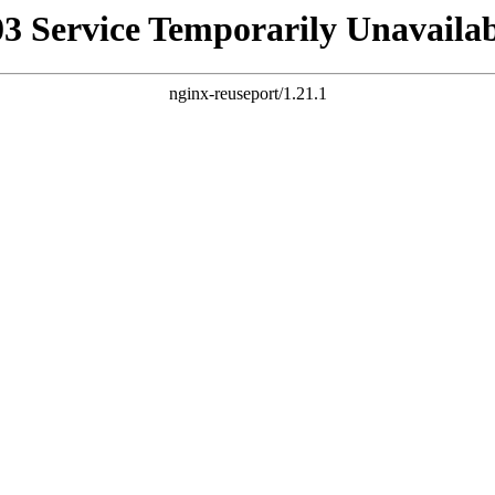
03 Service Temporarily Unavailab
nginx-reuseport/1.21.1