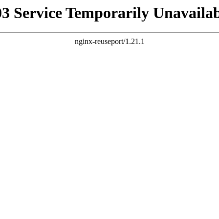
03 Service Temporarily Unavailab
nginx-reuseport/1.21.1